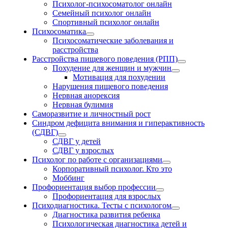
Психолог-психосоматолог онлайн
Семейный психолог онлайн
Спортивный психолог онлайн
Психосоматика
Психосоматические заболевания и
расстройства
Расстройства пищевого поведения (РПП)
Похудение для женщин и мужчин
Мотивация для похудении
Нарушения пищевого поведения
Нервная анорексия
Нервная булимия
Саморазвитие и личностный рост
Синдром дефицита внимания и гиперактивность
(СДВГ)
СДВГ у детей
СДВГ у взрослых
Психолог по работе с организациями
Корпоративный психолог. Кто это
Моббинг
Профориентация выбор профессии
Профориентация для взрослых
Психодиагностика. Тесты с психологом
Диагностика развития ребенка
Психологическая диагностика детей и