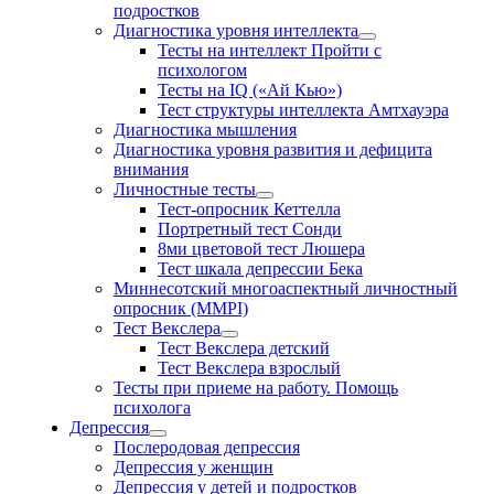
подростков
Диагностика уровня интеллекта
Тесты на интеллект Пройти с
психологом
Тесты на IQ («Ай Кью»)
Тест структуры интеллекта Амтхауэра
Диагностика мышления
Диагностика уровня развития и дефицита
внимания
Личностные тесты
Тест-опросник Кеттелла
Портретный тест Сонди
8ми цветовой тест Люшера
Тест шкала депрессии Бека
Миннесотский многоаспектный личностный
опросник (MMPI)
Тест Векслера
Тест Векслера детский
Тест Векслера взрослый
Тесты при приеме на работу. Помощь
психолога
Депрессия
Послеродовая депрессия
Депрессия у женщин
Депрессия у детей и подростков