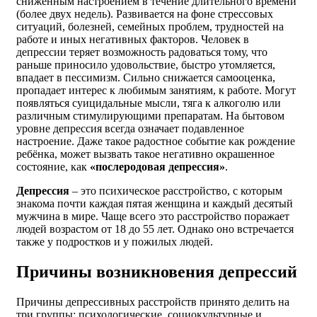
сниженным настроением в течение длительного времени
(более двух недель). Развивается на фоне стрессовых
ситуаций, болезней, семейных проблем, трудностей на
работе и иных негативных факторов. Человек в
депрессии теряет возможность радоваться тому, что
раньше приносило удовольствие, быстро утомляется,
впадает в пессимизм. Сильно снижается самооценка,
пропадает интерес к любимым занятиям, к работе. Могут
появляться суицидальные мысли, тяга к алкоголю или
различным стимулирующими препаратам. На бытовом
уровне депрессия всегда означает подавленное
настроение. Даже такое радостное событие как рождение
ребёнка, может вызвать такое негативно окрашенное
состояние, как
«послеродовая депрессия»
.
Депрессия
– это психическое расстройство, с которым
знакома почти каждая пятая женщина и каждый десятый
мужчина в мире. Чаще всего это расстройство поражает
людей возрастом от 18 до 55 лет. Однако оно встречается
также у подростков и у пожилых людей.
Причины возникновения депрессий
Причины депрессивных расстройств принято делить на
три группы: психологические, социокультурные и