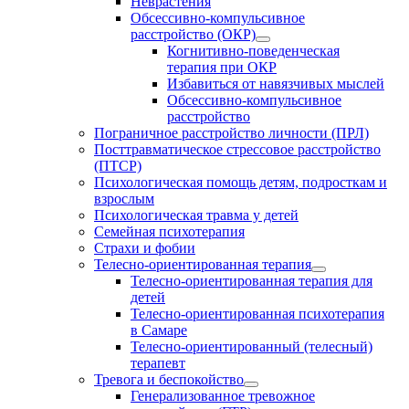
Неврастения
Обсессивно-компульсивное
расстройство (ОКР)
Когнитивно-поведенческая
терапия при ОКР
Избавиться от навязчивых мыслей
Обсессивно-компульсивное
расстройство
Пограничное расстройство личности (ПРЛ)
Посттравматическое стрессовое расстройство
(ПТСР)
Психологическая помощь детям, подросткам и
взрослым
Психологическая травма у детей
Семейная психотерапия
Страхи и фобии
Телесно-ориентированная терапия
Телесно-ориентированная терапия для
детей
Телесно-ориентированная психотерапия
в Самаре
Телесно-ориентированный (телесный)
терапевт
Тревога и беспокойство
Генерализованное тревожное