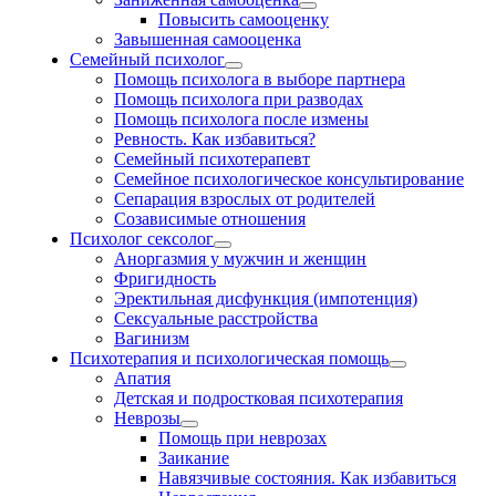
Повысить самооценку
Завышенная самооценка
Семейный психолог
Помощь психолога в выборе партнера
Помощь психолога при разводах
Помощь психолога после измены
Ревность. Как избавиться?
Семейный психотерапевт
Семейное психологическое консультирование
Сепарация взрослых от родителей
Созависимые отношения
Психолог сексолог
Аноргазмия у мужчин и женщин
Фригидность
Эректильная дисфункция (импотенция)
Сексуальные расстройства
Вагинизм
Психотерапия и психологическая помощь
Апатия
Детская и подростковая психотерапия
Неврозы
Помощь при неврозах
Заикание
Навязчивые состояния. Как избавиться