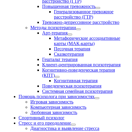
расстройство (ГТР)
Повышенная тревожность
Генерализованное тревожное
расстройство (ГТР)
Тревожно-депрессивное расстройство
Методы психотерапии
Арт-терапия
Метафорические ассоциативные
карты (МАК-карты)
Песочная терапия
Сказкотерапия
Гештальт терапия
Клиент-центрированная психотерапия
Когнитивно-поведенческая терапия
(КПТ)
Когнитивная терапия
Поведенческая психотерапия
Системная семейная психотерапия
Помощь психолога при зависимостях
Игровая зависимость
Компьютерная зависимость
Любовная зависимость
Спортивный психолог
Стресс и его преодоление
Диагностика и выявление стресса