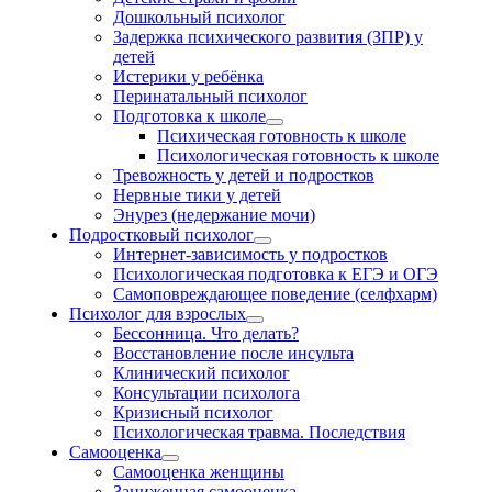
Дошкольный психолог
Задержка психического развития (ЗПР) у
детей
Истерики у ребёнка
Перинатальный психолог
Подготовка к школе
Психическая готовность к школе
Психологическая готовность к школе
Тревожность у детей и подростков
Нервные тики у детей
Энурез (недержание мочи)
Подростковый психолог
Интернет-зависимость у подростков
Психологическая подготовка к ЕГЭ и ОГЭ
Самоповреждающее поведение (селфхарм)
Психолог для взрослых
Бессонница. Что делать?
Восстановление после инсульта
Клинический психолог
Консультации психолога
Кризисный психолог
Психологическая травма. Последствия
Самооценка
Самооценка женщины
Заниженная самооценка