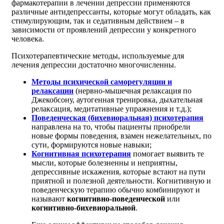
фармакотерапии в лечении депрессии применяются
различные антидепрессанты, которые могут обладать, как
стимулирующим, так и седативным действием – в
зависимости от проявлений депрессии у конкретного
человека.
Психотерапевтические методы, используемые для
лечения депрессии достаточно многочисленны.
Методы психической саморегуляции и
релаксации
(нервно-мышечная релаксация по
Джекобсону, аутогенная тренировка, дыхательная
релаксация, медитативные упражнения и т.д.);
Поведенческая (бихевиоральная) психотерапия
направлена на то, чтобы пациенты приобрели
новые формы поведения, взамен нежелательных, по
сути, формируются новые навыки;
Когнитивная психотерапия
помогает выявить те
мысли, которые болезненны и неприятны,
депрессивные искажения, которые встают на пути
приятной и полезной деятельности. Когнитивную и
поведенческую терапию обычно комбинируют и
называют
когнитивно-поведенческой
или
когнитивно-бихевиоральной
.