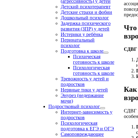
(агрессивность) у детей
ассоци
Детский психотерапевт
повсе
Детские страхи и фобии
предо
Дошкольный психолог
Задержка психического
Что
развития (ЗПР) у детей
Истерики у ребёнка
взр
Перинатальный
психолог
СДВГ 
Подготовка к школе
Психическая
готовность к школе
Психологическая
готовность к школе
Тревожность у детей и
подростков
Как
Нервные тики у детей
Энурез (недержание
взр
мочи)
Подростковый психолог
СДВГ м
Интернет-зависимость у
особе
подростков
Психологическая
подготовка к ЕГЭ и ОГЭ
Самоповреждающее