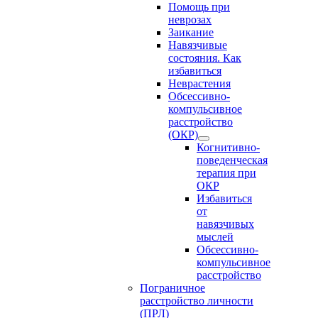
Помощь при
неврозах
Заикание
Навязчивые
состояния. Как
избавиться
Неврастения
Обсессивно-
компульсивное
расстройство
(ОКР)
Когнитивно-
поведенческая
терапия при
ОКР
Избавиться
от
навязчивых
мыслей
Обсессивно-
компульсивное
расстройство
Пограничное
расстройство личности
(ПРЛ)