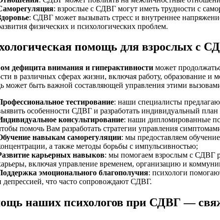
Саморегуляция
: взрослые с СДВГ могут иметь трудности с сам
Здоровье
: СДВГ может вызывать стресс и внутреннее напряжени
развития физических и психологических проблем.
хологическая помощь для взрослых с С
ом дефицита внимания и гиперактивности
может продолжаться
сти в различных сферах жизни, включая работу, образование и
ь может быть важной составляющей управления этими вызовам
Профессиональное тестирование
: наши специалисты предлагаю
выявить особенности СДВГ и разработать индивидуальный план
Индивидуальное консультирование
: наши дипломированные пс
чтобы помочь Вам разработать стратегии управления симптомам
Обучение навыкам саморегуляции
: мы предоставляем обучен
концентрации, а также методы борьбы с импульсивностью;
Развитие карьерных навыков
: мы помогаем взрослым с СДВГ 
карьеры, включая управление временем, организацию и коммун
Поддержка эмоционального благополучия
: психологи помогаю
и депрессией, что часто сопровождают СДВГ.
ощь наших психологов при СДВГ — свяж