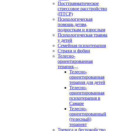
Посттравматическое
стрессовое расстройство
(ПТСР)
Психологическая
помощь детям,
подросткам и взрослым
Психологическая травма
у детей
Семейная психотерапия
Страхи и фобии
Телесно-
ориентированная
терапия
Телесно-
ориентированная
терапия для детей
Телесно-
ориентированная
психотерапия в
Самаре
Телесно-
ориентированный
(телесный)
терапевт
Тревога и беспокойство