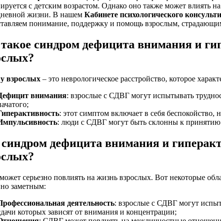
ируется с детским возрастом. Однако оно также может влиять н
дневной жизни. В нашем
Кабинете психологического консульт
ставляем понимание, поддержку и помощь взрослым, страдающи
 такое синдром дефицита внимания и ги
ослых?
у взрослых
– это неврологическое расстройство, которое харак
Дефицит внимания
: взрослые с СДВГ могут испытывать труднос
начатого;
Гиперактивность
: этот симптом включает в себя беспокойство,
Импульсивность
: люди с СДВГ могут быть склонны к приняти
 синдром дефицита внимания и гиперакт
ослых?
ожет серьезно повлиять на жизнь взрослых. Вот некоторые обл
нно заметным:
Профессиональная деятельность
: взрослые с СДВГ могут испы
сдачи которых зависят от внимания и концентрации;
Отношения
: СДВГ может повлиять на межличностные отношения