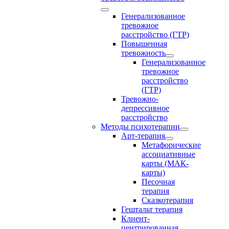
Генерализованное
тревожное
расстройство (ГТР)
Повышенная
тревожность
Генерализованное
тревожное
расстройство
(ГТР)
Тревожно-
депрессивное
расстройство
Методы психотерапии
Арт-терапия
Метафорические
ассоциативные
карты (МАК-
карты)
Песочная
терапия
Сказкотерапия
Гештальт терапия
Клиент-
центрированная