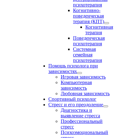
психотерапия
Когнитивно-
поведенческая
терапия (КПТ)
Когнитивная
терапия
Поведенческая
психотерапия
Системная
семейная
психотерапия
Помощь психолога при
зависимостях
Игровая зависимость
Компьютерная
зависимость
Любовная зависимость
Спортивный психолог
Стресс и его преодоление
Диагностика и
выявление стресса
Профессиональный
стресс
Психоэмоциональный
стресс