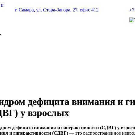
г. Самара, ул. Стара-Загора, 27, офис 412
+7
и
ндром дефицита внимания и г
ДВГ) у взрослых
ния и гиперактивности (СДВГ)
— это распространенное неврол