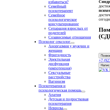
Синдр
избавиться?
дости
Семейный
психо
психотерапевт
достич
Семейное
сегодн
психологическое
консультирование
Сепарация взрослых от
Пом
родителей
(СД
Созависимые отношения
Психолог сексолог
Аноргазмия у мужчин и
женщин
Фригидность
Позво
Эректильная
+7 (92
дисфункция
Напис
(импотенция)
Сексуальные
расстройства
Вагинизм
Психотерапия и
психологическая помощь
Апатия
Детская и подростковая
психотерапия
Неврозы