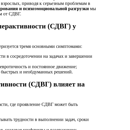
а взрослых, приводя к серьезным проблемам в
ирования и психоэмоциональной разгрузки
мы
м от СДВГ.
перактивности (СДВГ) у
теризуется тремя основными симптомами:
ти в сосредоточении на задачах и завершении
 невротичность и постоянное движение;
ю быстрых и необдуманных решений.
ивности (СДВГ) влияет на
асти, где проявление СДВГ может быть
тывать трудности в выполнении задач, сроки
, создавая конфликты и раздражение;