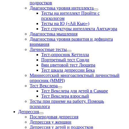
подростков
Диагностика уровня интеллекта
Тесты на интеллект Пройти с
психологом
Тесты на IQ («Ай Кью»)
Тест структуры интеллекта Амтхауэра
Диагностика мышления
Диагностика уровня развития и дефицита
внимания
Личностные тесты
Тест-опросник Кеттелла
Портретный тест Сонди
8ми цветовой тест Люшера
Тест шкала депрессии Бека
Миннесотский многоаспектный личностный
опросник (MMPI)
Тест Векслера
Тест Векслера для детей в Самаре
Тест Векслера взрослый
Тесты при приеме на работу. Помощь
психолога
Депрессия
Послеродовая депрессия
Депрессия у женщин
Депрессия у детей и подростков