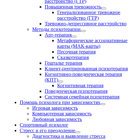
расстройство (ГТР)
Повышенная тревожность
Генерализованное тревожное
расстройство (ГТР)
Тревожно-депрессивное расстройство
Методы психотерапии
Арт-терапия
Метафорические ассоциативные
карты (МАК-карты)
Песочная терапия
Сказкотерапия
Гештальт терапия
Клиент-центрированная психотерапия
Когнитивно-поведенческая терапия
(КПТ)
Когнитивная терапия
Поведенческая психотерапия
Системная семейная психотерапия
Помощь психолога при зависимостях
Игровая зависимость
Компьютерная зависимость
Любовная зависимость
Спортивный психолог
Стресс и его преодоление
Диагностика и выявление стресса