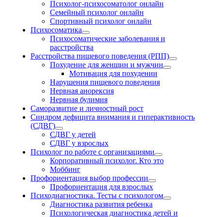
Психолог-психосоматолог онлайн
Семейный психолог онлайн
Спортивный психолог онлайн
Психосоматика
Психосоматические заболевания и
расстройства
Расстройства пищевого поведения (РПП)
Похудение для женщин и мужчин
Мотивация для похудении
Нарушения пищевого поведения
Нервная анорексия
Нервная булимия
Саморазвитие и личностный рост
Синдром дефицита внимания и гиперактивность
(СДВГ)
СДВГ у детей
СДВГ у взрослых
Психолог по работе с организациями
Корпоративный психолог. Кто это
Моббинг
Профориентация выбор профессии
Профориентация для взрослых
Психодиагностика. Тесты с психологом
Диагностика развития ребенка
Психологическая диагностика детей и