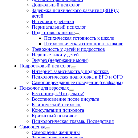
Дошкольный психолог
Задержка психического развития (ЗПР) у
детей
Истерики у ребёнка
Перинатальный психолог
Подготовка к школе
Психическая готовность к школе
Психологическая готовность к школе
Тревожность у детей и подростков
Нервные тики у детей
Энурез (недержание мочи)
Подростковый психолог
Интернет-зависимость у подростков
Психологическая подготовка к ЕГЭ и ОГЭ
Самоповреждающее поведение (селфхарм)
Психолог для взрослых
Бессонница. Что делать?
Восстановление после инсульта
Клинический психолог
Консультации психолога
Кризисный психолог
Психологическая травма. Последствия
Самооценка
Самооценка женщины
Заниженная самооценка