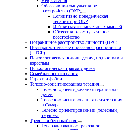
Неврастения
Обсессивно-компульсивное
расстройство (ОКР)
Когнитивно-поведенческая
терапия при ОКР
Избавиться от навязчивых мыслей
Обсессивно-компульсивное
расстройство
Пограничное расстройство личности (ПРЛ)
Посттравматическое стрессовое расстройство
(ПТСР)
Психологическая помощь детям, подросткам и
взрослым
Психологическая травма у детей
Семейная психотерапия
Страхи и фобии
Телесно-ориентированная терапия
Телесно-ориентированная терапия для
детей
Телесно-ориентированная психотерапия
в Самаре
Телесно-ориентированный (телесный)
терапевт
Тревога и беспокойство
Генерализованное тревожное