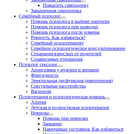
Повысить самооценку
Завышенная самооценка
Семейный психолог
Помощь психолога в выборе партнера
Помощь психолога при разводах
Помощь психолога после измены
Ревность. Как избавиться?
Семейный психотерапевт
Семейное психологическое консультирование
Сепарация взрослых от родителей
Созависимые отношения
Психолог сексолог
Аноргазмия у мужчин и женщин
Фригидность
Эректильная дисфункция (импотенция)
Сексуальные расстройства
Вагинизм
Психотерапия и психологическая помощь
Апатия
Детская и подростковая психотерапия
Неврозы
Помощь при неврозах
Заикание
Навязчивые состояния. Как избавиться