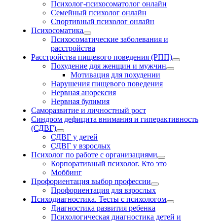
Психолог-психосоматолог онлайн
Семейный психолог онлайн
Спортивный психолог онлайн
Психосоматика
Психосоматические заболевания и
расстройства
Расстройства пищевого поведения (РПП)
Похудение для женщин и мужчин
Мотивация для похудении
Нарушения пищевого поведения
Нервная анорексия
Нервная булимия
Саморазвитие и личностный рост
Синдром дефицита внимания и гиперактивность
(СДВГ)
СДВГ у детей
СДВГ у взрослых
Психолог по работе с организациями
Корпоративный психолог. Кто это
Моббинг
Профориентация выбор профессии
Профориентация для взрослых
Психодиагностика. Тесты с психологом
Диагностика развития ребенка
Психологическая диагностика детей и