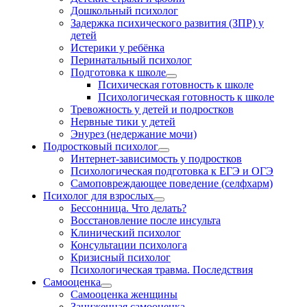
Дошкольный психолог
Задержка психического развития (ЗПР) у
детей
Истерики у ребёнка
Перинатальный психолог
Подготовка к школе
Психическая готовность к школе
Психологическая готовность к школе
Тревожность у детей и подростков
Нервные тики у детей
Энурез (недержание мочи)
Подростковый психолог
Интернет-зависимость у подростков
Психологическая подготовка к ЕГЭ и ОГЭ
Самоповреждающее поведение (селфхарм)
Психолог для взрослых
Бессонница. Что делать?
Восстановление после инсульта
Клинический психолог
Консультации психолога
Кризисный психолог
Психологическая травма. Последствия
Самооценка
Самооценка женщины
Заниженная самооценка