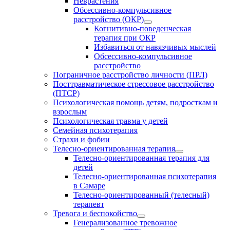
Неврастения
Обсессивно-компульсивное
расстройство (ОКР)
Когнитивно-поведенческая
терапия при ОКР
Избавиться от навязчивых мыслей
Обсессивно-компульсивное
расстройство
Пограничное расстройство личности (ПРЛ)
Посттравматическое стрессовое расстройство
(ПТСР)
Психологическая помощь детям, подросткам и
взрослым
Психологическая травма у детей
Семейная психотерапия
Страхи и фобии
Телесно-ориентированная терапия
Телесно-ориентированная терапия для
детей
Телесно-ориентированная психотерапия
в Самаре
Телесно-ориентированный (телесный)
терапевт
Тревога и беспокойство
Генерализованное тревожное