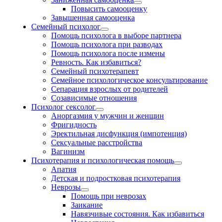
Повысить самооценку
Завышенная самооценка
Семейный психолог
Помощь психолога в выборе партнера
Помощь психолога при разводах
Помощь психолога после измены
Ревность. Как избавиться?
Семейный психотерапевт
Семейное психологическое консультирование
Сепарация взрослых от родителей
Созависимые отношения
Психолог сексолог
Аноргазмия у мужчин и женщин
Фригидность
Эректильная дисфункция (импотенция)
Сексуальные расстройства
Вагинизм
Психотерапия и психологическая помощь
Апатия
Детская и подростковая психотерапия
Неврозы
Помощь при неврозах
Заикание
Навязчивые состояния. Как избавиться