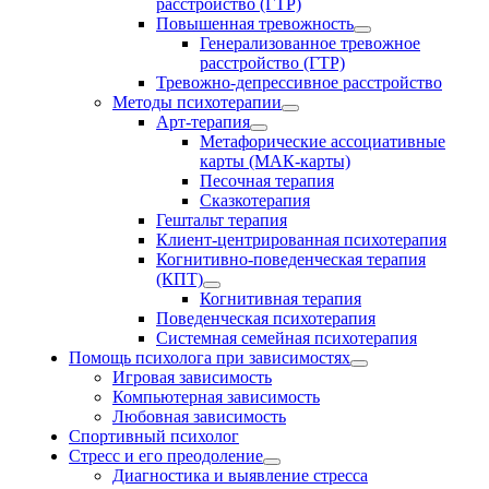
расстройство (ГТР)
Повышенная тревожность
Генерализованное тревожное
расстройство (ГТР)
Тревожно-депрессивное расстройство
Методы психотерапии
Арт-терапия
Метафорические ассоциативные
карты (МАК-карты)
Песочная терапия
Сказкотерапия
Гештальт терапия
Клиент-центрированная психотерапия
Когнитивно-поведенческая терапия
(КПТ)
Когнитивная терапия
Поведенческая психотерапия
Системная семейная психотерапия
Помощь психолога при зависимостях
Игровая зависимость
Компьютерная зависимость
Любовная зависимость
Спортивный психолог
Стресс и его преодоление
Диагностика и выявление стресса