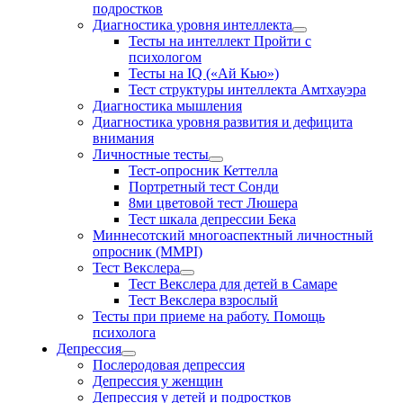
подростков
Диагностика уровня интеллекта
Тесты на интеллект Пройти с
психологом
Тесты на IQ («Ай Кью»)
Тест структуры интеллекта Амтхауэра
Диагностика мышления
Диагностика уровня развития и дефицита
внимания
Личностные тесты
Тест-опросник Кеттелла
Портретный тест Сонди
8ми цветовой тест Люшера
Тест шкала депрессии Бека
Миннесотский многоаспектный личностный
опросник (MMPI)
Тест Векслера
Тест Векслера для детей в Самаре
Тест Векслера взрослый
Тесты при приеме на работу. Помощь
психолога
Депрессия
Послеродовая депрессия
Депрессия у женщин
Депрессия у детей и подростков