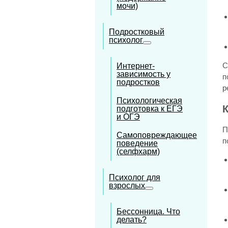
мочи)
Подростковый
психолог
С
Интернет-
зависимость у
п
подростков
р
Психологическая
К
подготовка к ЕГЭ
и ОГЭ
П
Самоповреждающее
п
поведение
(селфхарм)
Психолог для
взрослых
Бессонница. Что
делать?