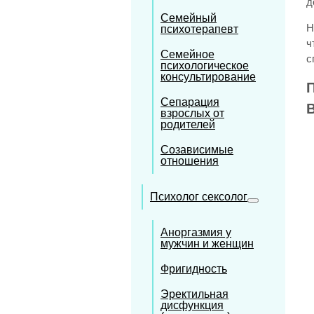
д
Семейный
Н
психотерапевт
ч
Семейное
с
психологическое
консультирование
П
Сепарация
взрослых от
родителей
Созависимые
отношения
Психолог сексолог
Аноргазмия у
мужчин и женщин
Фригидность
Эректильная
дисфункция