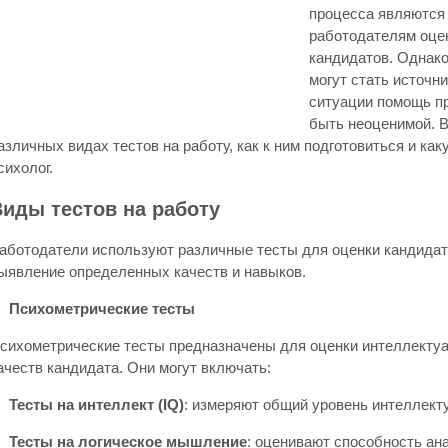
процесса являются 
работодателям оце
кандидатов. Однако
могут стать источни
ситуации помощь п
быть неоценимой. В
азличных видах тестов на работу, как к ним подготовиться и как
сихолог.
иды тестов на работу
аботодатели используют различные тесты для оценки кандидат
ыявление определенных качеств и навыков.
Психометрические тесты
сихометрические тесты предназначены для оценки интеллекту
ачеств кандидата. Они могут включать:
Тесты на интеллект (
IQ
)
: измеряют общий уровень интеллекту
Тесты на логическое мышление
: оценивают способность а