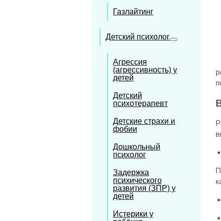
Газлайтинг
Детский психолог
Агрессия
(агрессивность) у
р
детей
п
Детский
В
психотерапевт
Детские страхи и
Р
фобии
в
Дошкольный
психолог
П
Задержка
психического
к
развития (ЗПР) у
детей
Истерики у