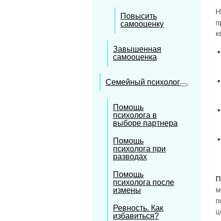
Повысить
п
самооценку
к
Завышенная
самооценка
Семейный психолог
Помощь
психолога в
выборе партнера
Помощь
психолога при
разводах
Помощь
П
психолога после
м
измены
п
Ревность. Как
ц
избавиться?