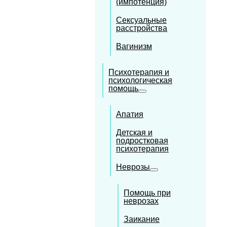
(импотенция)
Сексуальные
расстройства
Вагинизм
Психотерапия и
психологическая
помощь
Апатия
Детская и
подростковая
психотерапия
Неврозы
Помощь при
неврозах
Заикание