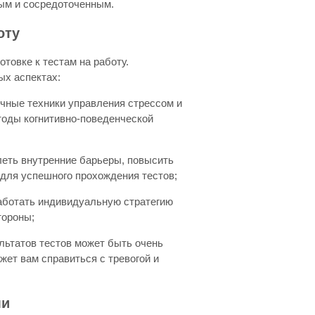
ным и сосредоточенным.
оту
товке к тестам на работу.
ых аспектах:
ичные техники управления стрессом и
тоды когнитивно-поведенческой
леть внутренние барьеры, повысить
 для успешного прохождения тестов;
работать индивидуальную стратегию
тороны;
ультатов тестов может быть очень
ет вам справиться с тревогой и
ми