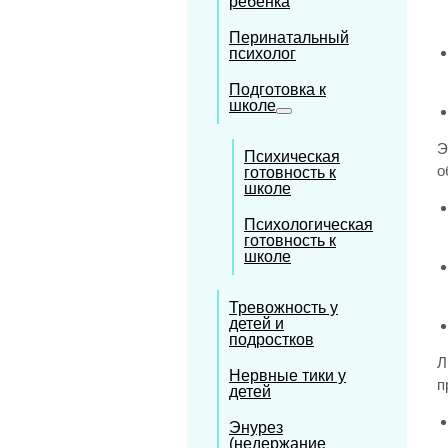
ребёнка
Перинатальный
психолог
Подготовка к
школе
Э
Психическая
о
готовность к
школе
Психологическая
готовность к
школе
Тревожность у
детей и
подростков
Л
Нервные тики у
п
детей
Энурез
(недержание