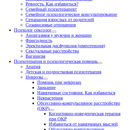
Ревность. Как избавиться?
Семейный психотерапевт
Семейное психологическое консультирование
Сепарация взрослых от родителей
Созависимые отношения
Психолог сексолог
Аноргазмия у мужчин и женщин
Фригидность
Эректильная дисфункция (импотенция)
Сексуальные расстройства
Вагинизм
Психотерапия и психологическая помощь
Апатия
Детская и подростковая психотерапия
Неврозы
Помощь при неврозах
Заикание
Навязчивые состояния. Как избавиться
Неврастения
Обсессивно-компульсивное расстройство
(ОКР)
Когнитивно-поведенческая терапия
при ОКР
Избавиться от навязчивых мыслей
Обсессивно-компульсивное