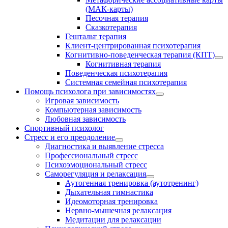
(МАК-карты)
Песочная терапия
Сказкотерапия
Гештальт терапия
Клиент-центрированная психотерапия
Когнитивно-поведенческая терапия (КПТ)
Когнитивная терапия
Поведенческая психотерапия
Системная семейная психотерапия
Помощь психолога при зависимостях
Игровая зависимость
Компьютерная зависимость
Любовная зависимость
Спортивный психолог
Стресс и его преодоление
Диагностика и выявление стресса
Профессиональный стресс
Психоэмоциональный стресс
Саморегуляция и релаксация
Аутогенная тренировка (аутотренинг)
Дыхательная гимнастика
Идеомоторная тренировка
Нервно-мышечная релаксация
Медитации для релаксации