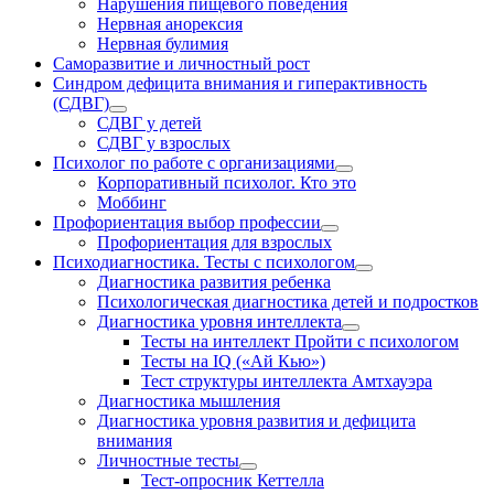
Нарушения пищевого поведения
Нервная анорексия
Нервная булимия
Саморазвитие и личностный рост
Синдром дефицита внимания и гиперактивность
(СДВГ)
СДВГ у детей
СДВГ у взрослых
Психолог по работе с организациями
Корпоративный психолог. Кто это
Моббинг
Профориентация выбор профессии
Профориентация для взрослых
Психодиагностика. Тесты с психологом
Диагностика развития ребенка
Психологическая диагностика детей и подростков
Диагностика уровня интеллекта
Тесты на интеллект Пройти с психологом
Тесты на IQ («Ай Кью»)
Тест структуры интеллекта Амтхауэра
Диагностика мышления
Диагностика уровня развития и дефицита
внимания
Личностные тесты
Тест-опросник Кеттелла