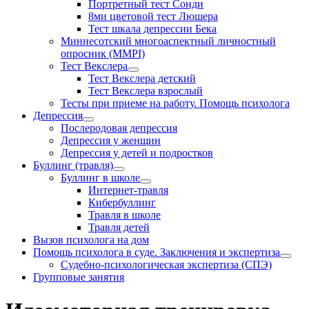
Портретный тест Сонди
8ми цветовой тест Люшера
Тест шкала депрессии Бека
Миннесотский многоаспектный личностный
опросник (MMPI)
Тест Векслера
Тест Векслера детский
Тест Векслера взрослый
Тесты при приеме на работу. Помощь психолога
Депрессия
Послеродовая депрессия
Депрессия у женщин
Депрессия у детей и подростков
Буллинг (травля)
Буллинг в школе
Интернет-травля
Кибербуллинг
Травля в школе
Травля детей
Вызов психолога на дом
Помощь психолога в суде. Заключения и экспертиза
Судебно-психологическая экспертиза (СПЭ)
Групповые занятия