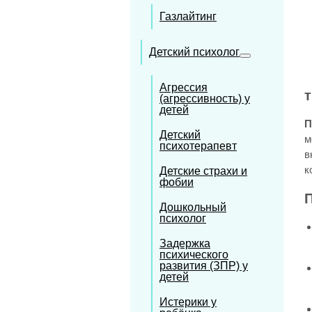
Газлайтинг
Детский психолог
Агрессия
(агрессивность) у
детей
П
Детский
м
психотерапевт
в
к
Детские страхи и
фобии
Дошкольный
психолог
Задержка
психического
развития (ЗПР) у
детей
Истерики у