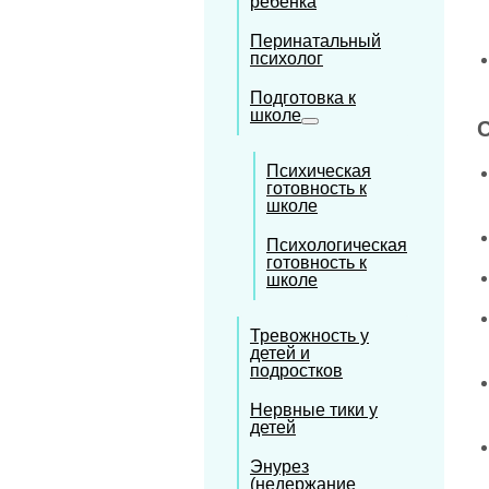
ребёнка
Перинатальный
психолог
Подготовка к
школе
Психическая
готовность к
школе
Психологическая
готовность к
школе
Тревожность у
детей и
подростков
Нервные тики у
детей
Энурез
(недержание