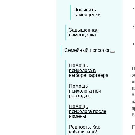
Повысить
самооценку
Завышенная
самооценка
Семейный психолог
Помощь
П
психолога в
э
выборе партнера
д
Помощь
в
психолога при
б
разводах
н
Помощь
п
психолога после
В
измены
П
Ревность. Как
избавиться?