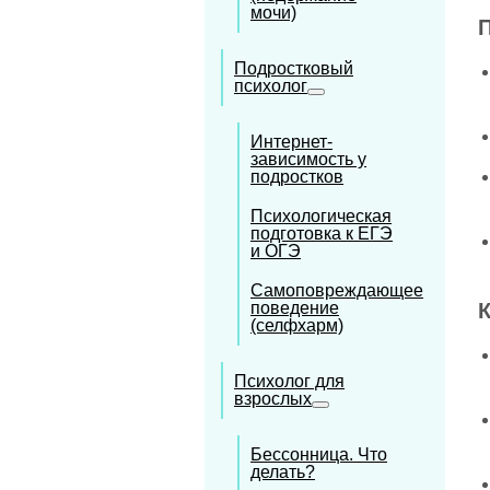
мочи)
Подростковый
психолог
Интернет-
зависимость у
подростков
Психологическая
подготовка к ЕГЭ
и ОГЭ
Самоповреждающее
поведение
(селфхарм)
Психолог для
взрослых
Бессонница. Что
делать?