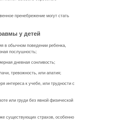
венное пренебрежение могут стать
равмы у детей
ия в обычном поведении ребенка,
ерная послушность;
мерная дневная сонливость;
лачи, тревожность, или апатия;
ря интереса к учебе, или трудности с
воте или груди без явной физической
уже существующих страхов, особенно