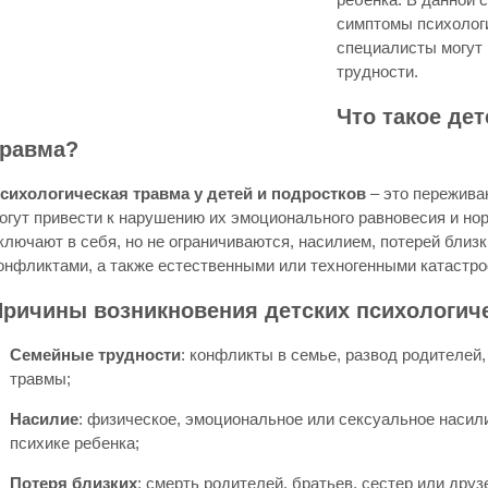
симптомы психологи
специалисты могут 
трудности.
Что такое де
травма?
сихологическая травма у детей и подростков
– это пережива
огут привести к нарушению их эмоционального равновесия и нор
ключают в себя, но не ограничиваются, насилием, потерей близ
онфликтами, а также естественными или техногенными катастр
Причины возникновения детских психологич
Семейные трудности
: конфликты в семье, развод родителей,
травмы;
Насилие
: физическое, эмоциональное или сексуальное насил
психике ребенка;
Потеря близких
: смерть родителей, братьев, сестер или дру