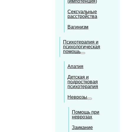
(импотенция)
Сексуальные
расстройства
Вагинизм
Психотерапия и
психологическая
помощь
Апатия
Детская и
подростковая
психотерапия
Неврозы
Помощь при
неврозах
Заикание