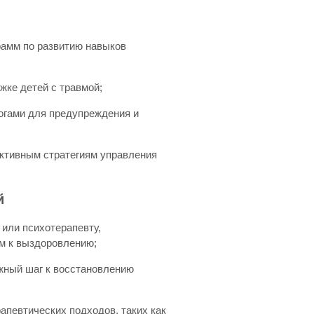
рамм по развитию навыков
жке детей с травмой;
логами для предупреждения и
ективным стратегиям управления
й
 или психотерапевту,
м к выздоровлению;
ажный шаг к восстановлению
апевтических подходов, таких как