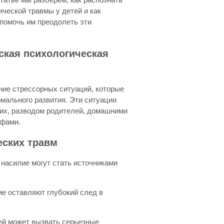
ческой травмы у детей и как
помочь им преодолеть эти
тская психологическая
ние стрессорных ситуаций, которые
мального развития. Эти ситуации
ких, разводом родителей, домашними
офами.
еских травм
 насилие могут стать источниками
ие оставляют глубокий след в
зей может вызвать серьезные