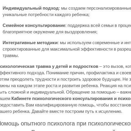
Индивидуальный подход
: мы создаем персонализированны
уникальные потребности каждого ребенка;
Семейное консультирование
: поддержка всей семьи в проце
благоприятное окружение для выздоровления;
Интегративные методики
: мы используем современные и инт
спроектированные для максимальной эффективности в разреш
травмы.
сихологическая травма у детей и подростков
– это вызов, ко
ффективного подхода. Понимание причин, профилактика и свое
етям преодолеть трудности и построить здоровое будущее. Не з
ажны на каждом этапе роста и развития ребенка. Реакция на пс
ыть сложной и индивидуальной. Обращение за помощью – важны
ашем
Кабинете психологического консультирования и псих
редоставить Вам квалифицированную помощь, чтобы восстанов
ашего ребенка. Давайте вместе построим путь к исцелению.
омощь опытного психолога при психологическо