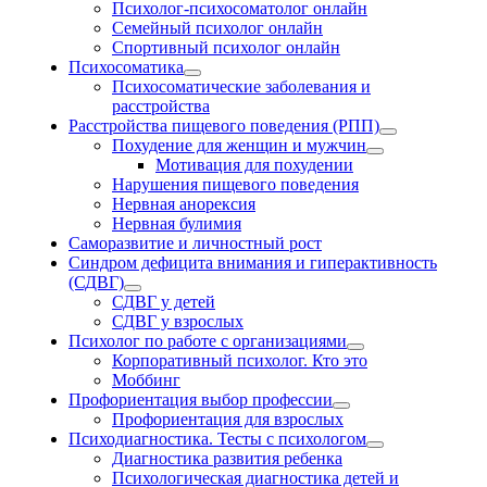
Психолог-психосоматолог онлайн
Семейный психолог онлайн
Спортивный психолог онлайн
Психосоматика
Психосоматические заболевания и
расстройства
Расстройства пищевого поведения (РПП)
Похудение для женщин и мужчин
Мотивация для похудении
Нарушения пищевого поведения
Нервная анорексия
Нервная булимия
Саморазвитие и личностный рост
Синдром дефицита внимания и гиперактивность
(СДВГ)
СДВГ у детей
СДВГ у взрослых
Психолог по работе с организациями
Корпоративный психолог. Кто это
Моббинг
Профориентация выбор профессии
Профориентация для взрослых
Психодиагностика. Тесты с психологом
Диагностика развития ребенка
Психологическая диагностика детей и