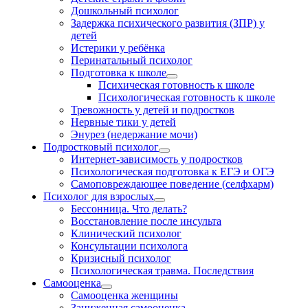
Дошкольный психолог
Задержка психического развития (ЗПР) у
детей
Истерики у ребёнка
Перинатальный психолог
Подготовка к школе
Психическая готовность к школе
Психологическая готовность к школе
Тревожность у детей и подростков
Нервные тики у детей
Энурез (недержание мочи)
Подростковый психолог
Интернет-зависимость у подростков
Психологическая подготовка к ЕГЭ и ОГЭ
Самоповреждающее поведение (селфхарм)
Психолог для взрослых
Бессонница. Что делать?
Восстановление после инсульта
Клинический психолог
Консультации психолога
Кризисный психолог
Психологическая травма. Последствия
Самооценка
Самооценка женщины
Заниженная самооценка