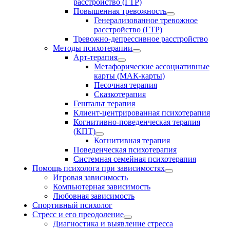
расстройство (ГТР)
Повышенная тревожность
Генерализованное тревожное
расстройство (ГТР)
Тревожно-депрессивное расстройство
Методы психотерапии
Арт-терапия
Метафорические ассоциативные
карты (МАК-карты)
Песочная терапия
Сказкотерапия
Гештальт терапия
Клиент-центрированная психотерапия
Когнитивно-поведенческая терапия
(КПТ)
Когнитивная терапия
Поведенческая психотерапия
Системная семейная психотерапия
Помощь психолога при зависимостях
Игровая зависимость
Компьютерная зависимость
Любовная зависимость
Спортивный психолог
Стресс и его преодоление
Диагностика и выявление стресса