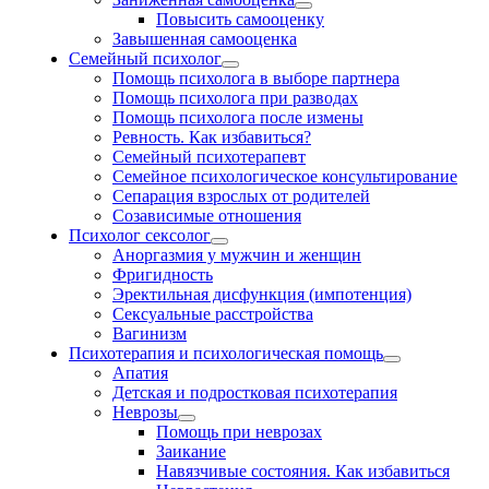
Повысить самооценку
Завышенная самооценка
Семейный психолог
Помощь психолога в выборе партнера
Помощь психолога при разводах
Помощь психолога после измены
Ревность. Как избавиться?
Семейный психотерапевт
Семейное психологическое консультирование
Сепарация взрослых от родителей
Созависимые отношения
Психолог сексолог
Аноргазмия у мужчин и женщин
Фригидность
Эректильная дисфункция (импотенция)
Сексуальные расстройства
Вагинизм
Психотерапия и психологическая помощь
Апатия
Детская и подростковая психотерапия
Неврозы
Помощь при неврозах
Заикание
Навязчивые состояния. Как избавиться