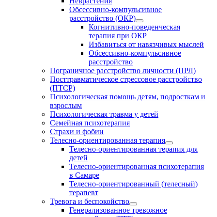
Неврастения
Обсессивно-компульсивное
расстройство (ОКР)
Когнитивно-поведенческая
терапия при ОКР
Избавиться от навязчивых мыслей
Обсессивно-компульсивное
расстройство
Пограничное расстройство личности (ПРЛ)
Посттравматическое стрессовое расстройство
(ПТСР)
Психологическая помощь детям, подросткам и
взрослым
Психологическая травма у детей
Семейная психотерапия
Страхи и фобии
Телесно-ориентированная терапия
Телесно-ориентированная терапия для
детей
Телесно-ориентированная психотерапия
в Самаре
Телесно-ориентированный (телесный)
терапевт
Тревога и беспокойство
Генерализованное тревожное