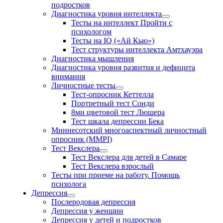
подростков
Диагностика уровня интеллекта
Тесты на интеллект Пройти с
психологом
Тесты на IQ («Ай Кью»)
Тест структуры интеллекта Амтхауэра
Диагностика мышления
Диагностика уровня развития и дефицита
внимания
Личностные тесты
Тест-опросник Кеттелла
Портретный тест Сонди
8ми цветовой тест Люшера
Тест шкала депрессии Бека
Миннесотский многоаспектный личностный
опросник (MMPI)
Тест Векслера
Тест Векслера для детей в Самаре
Тест Векслера взрослый
Тесты при приеме на работу. Помощь
психолога
Депрессия
Послеродовая депрессия
Депрессия у женщин
Депрессия у детей и подростков