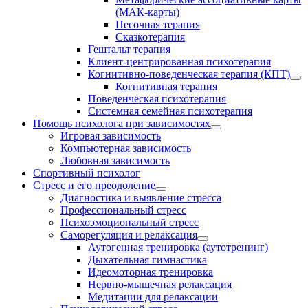
(МАК-карты)
Песочная терапия
Сказкотерапия
Гештальт терапия
Клиент-центрированная психотерапия
Когнитивно-поведенческая терапия (КПТ)
Когнитивная терапия
Поведенческая психотерапия
Системная семейная психотерапия
Помощь психолога при зависимостях
Игровая зависимость
Компьютерная зависимость
Любовная зависимость
Спортивный психолог
Стресс и его преодоление
Диагностика и выявление стресса
Профессиональный стресс
Психоэмоциональный стресс
Саморегуляция и релаксация
Аутогенная тренировка (аутотренинг)
Дыхательная гимнастика
Идеомоторная тренировка
Нервно-мышечная релаксация
Медитации для релаксации