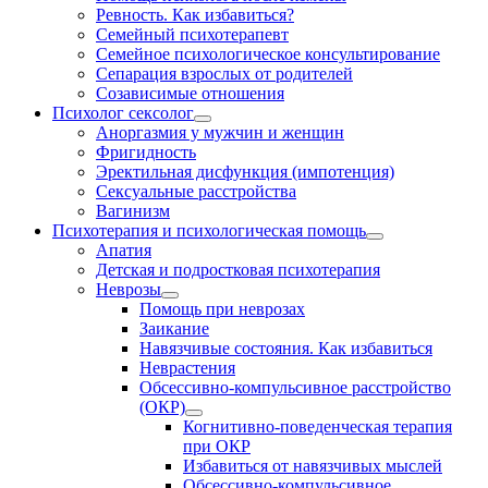
Ревность. Как избавиться?
Семейный психотерапевт
Семейное психологическое консультирование
Сепарация взрослых от родителей
Созависимые отношения
Психолог сексолог
Аноргазмия у мужчин и женщин
Фригидность
Эректильная дисфункция (импотенция)
Сексуальные расстройства
Вагинизм
Психотерапия и психологическая помощь
Апатия
Детская и подростковая психотерапия
Неврозы
Помощь при неврозах
Заикание
Навязчивые состояния. Как избавиться
Неврастения
Обсессивно-компульсивное расстройство
(ОКР)
Когнитивно-поведенческая терапия
при ОКР
Избавиться от навязчивых мыслей
Обсессивно-компульсивное