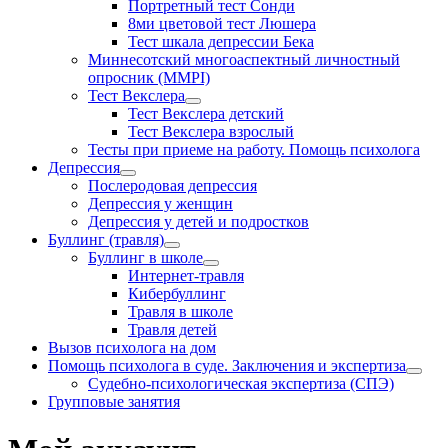
Портретный тест Сонди
8ми цветовой тест Люшера
Тест шкала депрессии Бека
Миннесотский многоаспектный личностный
опросник (MMPI)
Тест Векслера
Тест Векслера детский
Тест Векслера взрослый
Тесты при приеме на работу. Помощь психолога
Депрессия
Послеродовая депрессия
Депрессия у женщин
Депрессия у детей и подростков
Буллинг (травля)
Буллинг в школе
Интернет-травля
Кибербуллинг
Травля в школе
Травля детей
Вызов психолога на дом
Помощь психолога в суде. Заключения и экспертиза
Судебно-психологическая экспертиза (СПЭ)
Групповые занятия