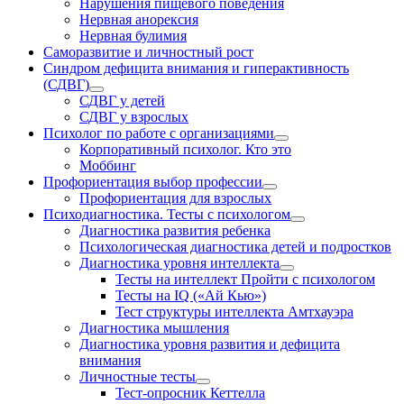
Нарушения пищевого поведения
Нервная анорексия
Нервная булимия
Саморазвитие и личностный рост
Синдром дефицита внимания и гиперактивность
(СДВГ)
СДВГ у детей
СДВГ у взрослых
Психолог по работе с организациями
Корпоративный психолог. Кто это
Моббинг
Профориентация выбор профессии
Профориентация для взрослых
Психодиагностика. Тесты с психологом
Диагностика развития ребенка
Психологическая диагностика детей и подростков
Диагностика уровня интеллекта
Тесты на интеллект Пройти с психологом
Тесты на IQ («Ай Кью»)
Тест структуры интеллекта Амтхауэра
Диагностика мышления
Диагностика уровня развития и дефицита
внимания
Личностные тесты
Тест-опросник Кеттелла